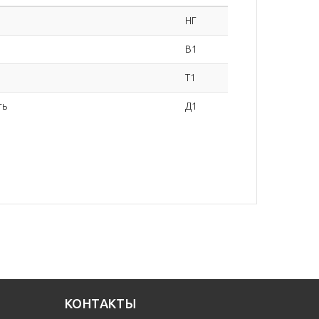
НГ
В1
Т1
ть
Д1
КОНТАКТЫ