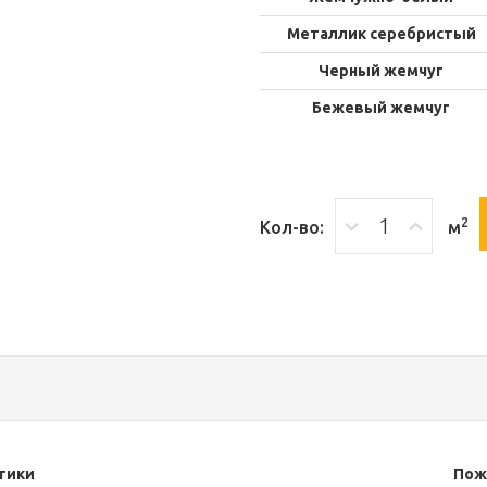
Металлик серебристый
Черный жемчуг
Бежевый жемчуг
2
Кол-во:
м
тики
Пож